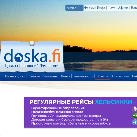
russian
.fi
Форум
|
Инфо
|
Фото
|
Афиша
|
Нов
Главная доски
Свежие объявления
Поиск
Комментарии
Правила
Статистика
Во