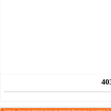
Doska.fi - Доска объявлений Доска объявлений Финляндии ©
Suomitech Oy