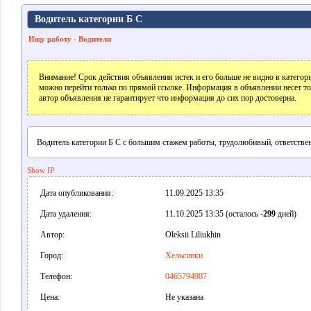
Водитель категории Б С
Ищу работу - Водители
Внимание! Срок действия объявления истек и его больше не видно в катего
можно перейти только по прямой ссылке. Информация в объявлении несет т
автор объявления не гарантирует что информация до сих пор достоверна.
Водитель категории Б С с большим стажем работы, трудолюбивый, ответстве
Show IP
Дата опубликования:
11.09.2025 13:35
Дата удаления:
11.10.2025 13:35 (осталось
-299
дней)
Автор:
Oleksii Liliukhin
Город:
Хельсинки
Телефон:
0465794987
Цена:
Не указана