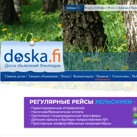
russian
.fi
Форум
|
Инфо
|
Фото
|
Афиша
|
Нов
Главная доски
Свежие объявления
Поиск
Комментарии
Правила
Статистика
Во