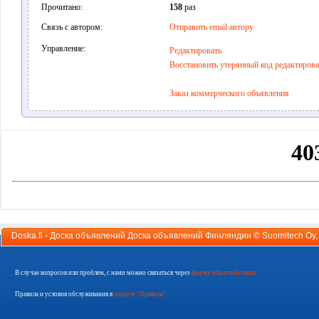
Прочитано:
158
раз
Связь с автором:
Отправить email автору
Управление:
Редактировать
Восстановить утерянный код редактиров
Заказ коммерческого объявления
Doska.fi - Доска объявлений Доска объявлений Финляндии ©
Suomitech Oy
В случае вопросов или проблем, с нами можно связаться через
форму обратной связи
Правила и условия обслуживания в
разделе "Правила"