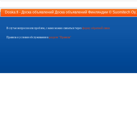
Doska.fi - Доска объявлений Доска объявлений Финляндии ©
Suomitech Oy
В случае вопросов или проблем, с нами можно связаться через
форму обратной связи
Правила и условия обслуживания в
разделе "Правила"