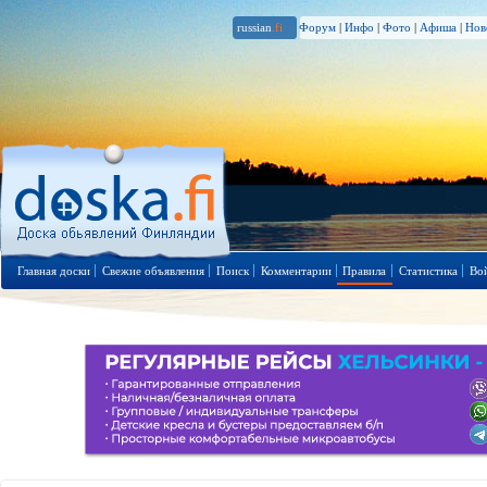
russian
.fi
Форум
|
Инфо
|
Фото
|
Афиша
|
Нов
Главная доски
Свежие объявления
Поиск
Комментарии
Правила
Статистика
Во