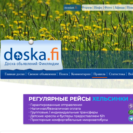
russian
.fi
Форум
|
Инфо
|
Фото
|
Афиша
|
Нов
Главная доски
Свежие объявления
Поиск
Комментарии
Правила
Статистика
Во