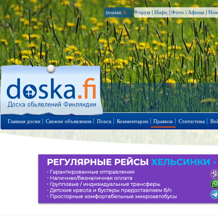
russian
.fi
Форум
|
Инфо
|
Фото
|
Афиша
|
Нов
Главная доски
Свежие объявления
Поиск
Комментарии
Правила
Статистика
Во