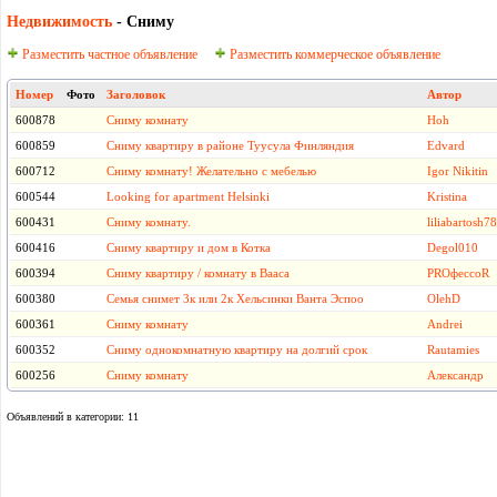
Недвижимость
- Сниму
Разместить частное объявление
Разместить коммерческое объявление
Номер
Фото
Заголовок
Автор
600878
Сниму комнату
Hoh
600859
Сниму квартиру в районе Туусула Финляндия
Edvard
600712
Сниму комнату! Желательно с мебелью
Igor Nikitin
600544
Looking for apartment Helsinki
Kristina
600431
Сниму комнату.
liliabartosh
600416
Сниму квартиру и дом в Котка
Degol010
600394
Сниму квартиру / комнату в Вааса
PROфессоR
600380
Семья снимет 3к или 2к Хельсинки Ванта Эспоо
OlehD
600361
Сниму комнату
Andrei
600352
Сниму однокомнатную квартиру на долгий срок
Rautamies
600256
Сниму комнату
Александр
Объявлений в категории: 11