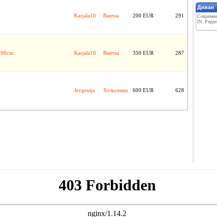
Диван
Karjala10
Вантаа
200 EUR
291
Современ
IN. Peppe
200cm
Karjala10
Вантаа
350 EUR
287
Jevgenija
Хельсинки
600 EUR
628