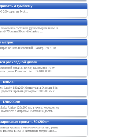
кровать и тумбочку
0-200 серая из Jysk...
о самовывоз состояние удовлетворительное ш
глуб 77см выс96см viherlaakso ...
й матрас
атрас не использованный. Размер 140 × 70.
тся раскладной диван
складной диван.(140 eur) самовывоз ! 6 эт
есть. район Punavuori. tel: +3584008900...
 180/200
tti Lucky 180x200 Memorypatja Diamant Sän
Продаётся кровать размером 180×200 см с...
ь 120x200cm
Masku Unico 120x200 см, в очень хорошем со
 комплекте с матрасом. Возможна достав...
зированая кровать 80x200cm
ванная кровать в отличном состоянии, разме
м Высота 43 см. В комплекте матрас Moo...