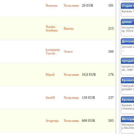
Наталиа
Хельсинки
20 EUR
181
Отдам 
Кровать 9
диван
Natalia
бесплатн
Вантаа
215
Semkina
ир 185см 
Детски
Детский м
konstantin
...
Эспоо
260
Turchi..
продаё
продам ра
аж, лифт 
Юрий
Хельсинки
10,0 EUR
176
Кровать
Sänkypake
gynpääty 
finn69
Хельсинки
130 EUR
237
Кроват
Кровать 
стоянии,в
Мотори
Jevgenija
Хельсинки
600 EUR
205
Моторизо
р 80x200с