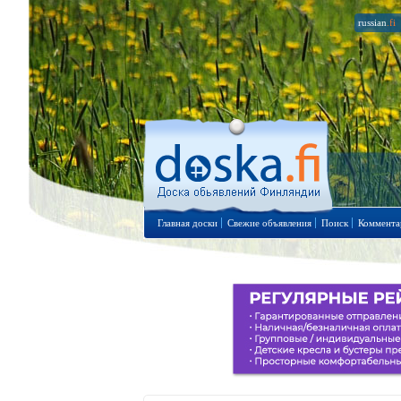
russian
.fi
Главная доски
Свежие объявления
Поиск
Коммента