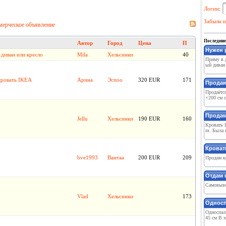
Логин
:
Забыли п
мерческое объявление
Последние
Автор
Город
Цена
П
Нужен 
диван или кресло
Mila
Хельсинки
40
Приму в 
ый диван 
кровать IKEA
Арина
Эспоо
320 EUR
171
Продаю
Продаётс
×200 см с
Продам
Jellu
Хельсинки
190 EUR
160
Кровать I
m. Была в
Кроват
bve1993
Вантаа
200 EUR
209
Продам к
Отдам 
Самовыво
Vlad
Хельсинки
173
Односп
Односпал
45 см В х