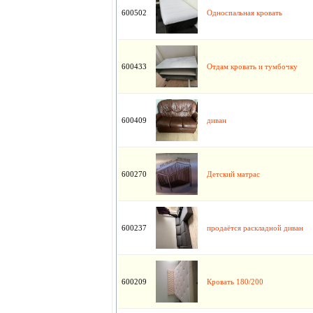
600502
Односпальная кровать
600433
Отдам кровать и тумбочку
600409
диван
600270
Детский матрас
600237
продаётся раскладной диван
600209
Кровать 180/200