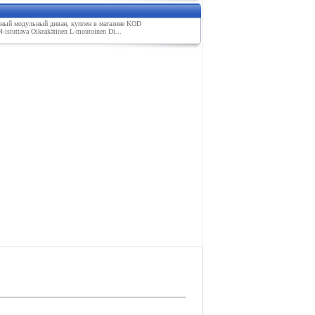
ный модульный диван, куплен в магазине KOD
4-istuttava Oikeakätinen L-moutoinen Di...