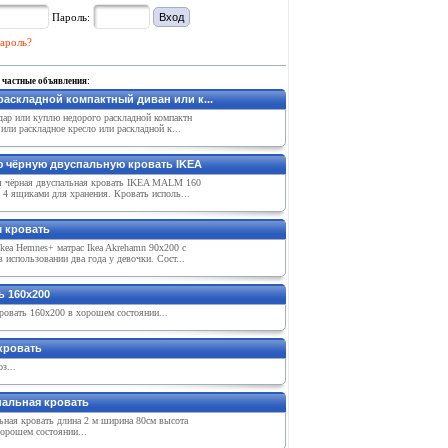
Пароль:
ароль?
 частные объявления:
раскладной компактный диван или к...
дар или куплю недорого раскладной компактн
или раскладное кресло или раскладной к...
 чёрную двуспальную кровать IKEA
я чёрная двуспальная кровать IKEA MALM 160
 4 ящиками для хранения. Кровать исполь...
 кровать
kea Hemnes+ матрас Ikea Akrehamn 90x200 c
 использовании два года у девочки. Сост...
ь 160х200
ровать 160х200 в хорошем состоянии...
кровать
з...
альная кровать
ьная кровать длина 2 м ширина 80см высота
орошем состоянии...