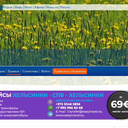
Форум
|
Инфо
|
Фото
|
Афиша
|
Новости
|
Работа
рии
Правила
Статистика
Войти
Разместить объявление