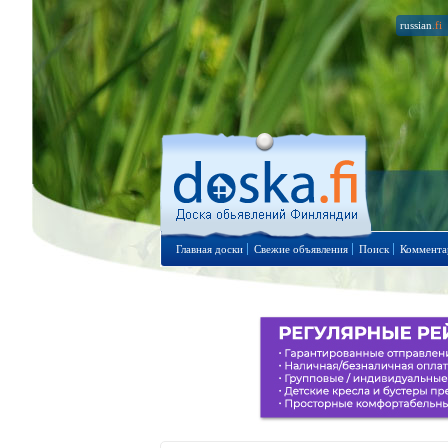
russian
.fi
Главная доски
Свежие объявления
Поиск
Коммента