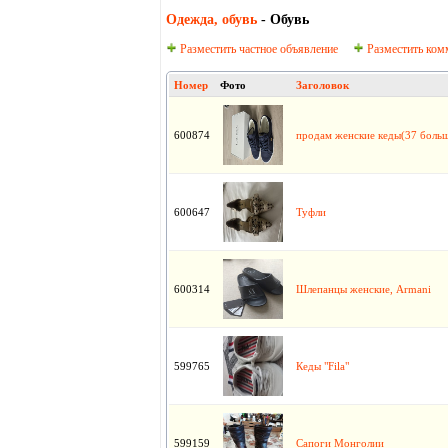
Одежда, oбувь
- Обувь
Разместить частное объявление
Разместить ком
Номер
Фото
Заголовок
600874
продам женские кеды(37 боль
600647
Туфли
600314
Шлепанцы женские, Armani
599765
Кеды "Fila"
599159
Сапоги Монголии