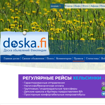
russian
.fi
Форум
|
Инфо
|
Фото
|
Афиша
|
Нов
Главная доски
Свежие объявления
Поиск
Комментарии
Правила
Статистика
Во