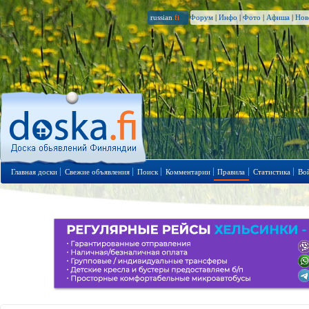
russian
.fi
Форум
|
Инфо
|
Фото
|
Афиша
|
Нов
Главная доски
Свежие объявления
Поиск
Комментарии
Правила
Статистика
Во