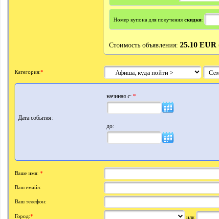
Номер купона для получения
скидки
:
25.10 EUR 
Стоимость объявления:
Категория:
*
начиная с:
*
Дата события
:
до:
Ваше имя:
*
Ваш емайл:
Ваш телефон:
Город:
*
или