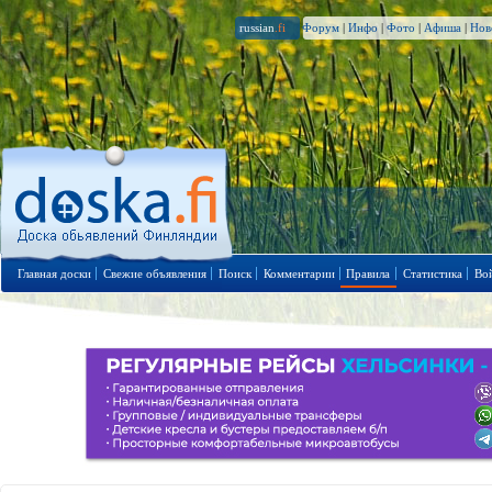
russian
.fi
Форум
|
Инфо
|
Фото
|
Афиша
|
Нов
Главная доски
Свежие объявления
Поиск
Комментарии
Правила
Статистика
Во