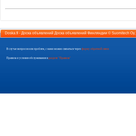
Doska.fi - Доска объявлений Доска объявлений Финляндии ©
Suomitech Oy
В случае вопросов или проблем, с нами можно связаться через
форму обратной связи
Правила и условия обслуживания в
разделе "Правила"