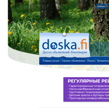
russian
.fi
Главная доски
Свежие объявления
Поиск
Коммента