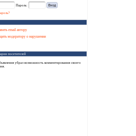
Пароль:
ароль?
вить email автору
ить модератору о нарушении
арии посетителей
бъявления убрал возможность комментирования своего
ия.