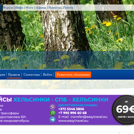
Форум
|
Инфо
|
Фото
|
Афиша
|
Новости
|
Работа
рии
Правила
Статистика
Войти
Разместить объявление