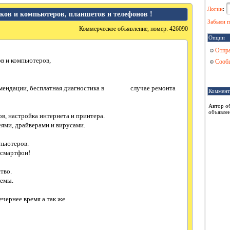
Логин
:
ов и компьютеров, планшетов и телефонов !
Забыли п
Коммерческое объявление, номер: 426090
Опции
Отпра
в и компьютеров,
Сообщ
екомендации, бесплатная диагностика в случае ремонта
Коммент
Автор о
объявлен
ов, настройка интернета и принтера.
ями, драйверами и вирусами.
пьютеров.
 смартфон!
тво.
емы.
ечернее время а так же