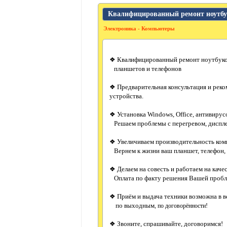
Квалифицированный ремонт ноутбук
Электроника - Компьютеры
❖ Квалифицированный ремонт ноутбуко
планшетов и телефонов
❖ Предварительная консультация и р
устройства.
❖ Установка Windows, Office, антивирус
Решаем проблемы с перегревом, диспле
❖ Увеличиваем производительность ком
Вернем к жизни ваш планшет, телефон,
❖ Делаем на совесть и работаем на качес
Оплата по факту решения Вашей пробл
❖ Приём и выдача техники возможна в в
по выходным
, по договорённости!
❖ Звоните, спрашивайте, договоримся!