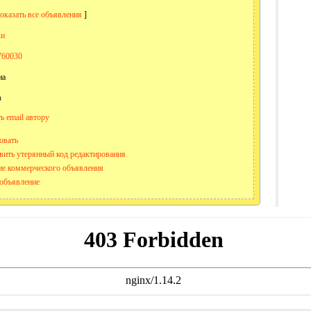
оказать все объявления
]
ки
760030
на
з
ь email автору
овать
вить утерянный код редактирования
е коммерческого объявления
объявление