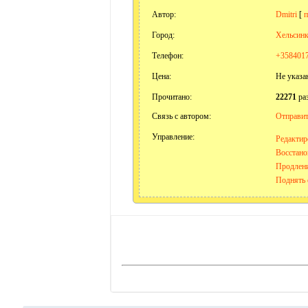
Автор:
Dmitri
[
п
Город:
Хельсин
Телефон:
+358401
Цена:
Не указа
Прочитано:
22271
ра
Связь с автором:
Отправит
Управление:
Редактир
Восстано
Продлени
Поднять 