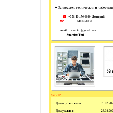
❖ Занимаемся техническим и информац
☎
+358 40 176 0030 Дмитрий
☎
0
401760030
email:
suomicx@gmail.com
Suomicx
Tmi
Show IP
Дата опубликования:
20.07.202
Дата удаления:
28.08.202