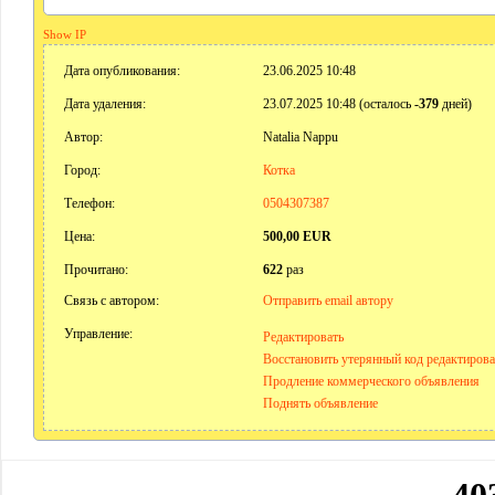
Show IP
Дата опубликования:
23.06.2025 10:48
Дата удаления:
23.07.2025 10:48 (осталось
-379
дней)
Автор:
Natalia Nappu
Город:
Котка
Телефон:
0504307387
Цена:
500,00 EUR
Прочитано:
622
раз
Связь с автором:
Отправить email автору
Управление:
Редактировать
Восстановить утерянный код редактиров
Продление коммерческого объявления
Поднять объявление