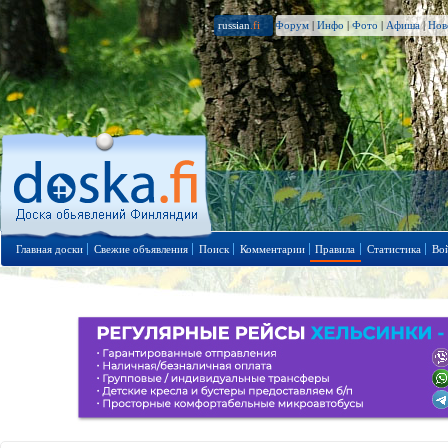
russian
.fi
Форум
|
Инфо
|
Фото
|
Афиша
|
Нов
Главная доски
Свежие объявления
Поиск
Комментарии
Правила
Статистика
Во