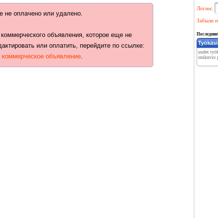
Логин
:
е не оплачено или удалено.
Забыли п
 коммерческого объявления, которое еще не
Последние
Työkäsi
дактировать или оплатить, перейдите по ссылке:
uudet työk
ь коммерческое объявление
.
onikuvio p