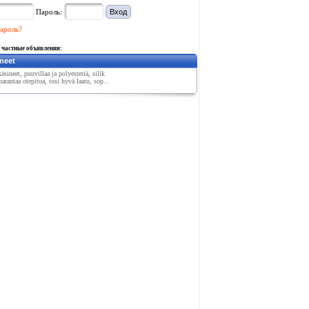
Пароль:
ароль?
 частные объявления:
neet
äsineet, puuvillaa ja polyesteriä, silik
arantaa otepitoa, tosi hyvä laatu, sop...