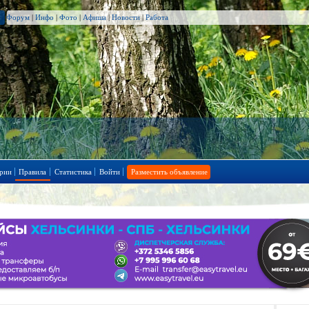
Форум
|
Инфо
|
Фото
|
Афиша
|
Новости
|
Работа
рии
Правила
Статистика
Войти
Разместить объявление