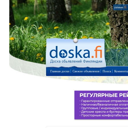
russian
.fi
Главная доски
Свежие объявления
Поиск
Коммента