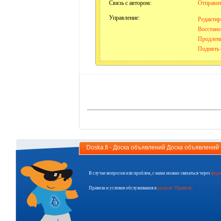
Связь с автором:
Отправит
Управление:
Редактир
Восстано
Продлени
Поднять 
Doska.fi - Доска объявлений Доска объявлени
В случае вопросов или проблем, с нами можно связаться через
форм
Правила и условия обслуживания в
разделе "Правила"