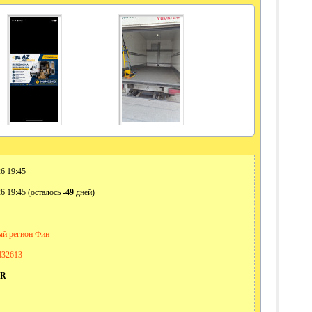
6 19:45
6 19:45 (осталось
-49
дней)
й регион Фин
432613
UR