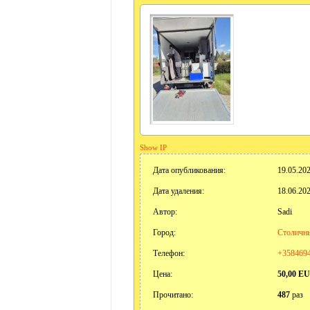
Show IP
Дата опубликования:
19.05.202
Дата удаления:
18.06.202
Автор:
Sadi
Город:
Столичны
Телефон:
+358469
Цена:
50,00 E
Прочитано:
487
раз