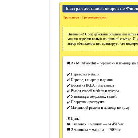
Быстрая доставка товаров по Финл
Транспорт - Грузоперевозки
Внимание! Срок действия объявления истек и
можно перейти только по прямой ссылке. Ин
автор объявления не гарантирует что информ
🚚 Az MultiPalvelut – перевозки и помощь по
✔️ Перевозка мебели
✔️ Переезды квартир и домов
✔️ Доставка IKEA и магазинов
✔️ Вывоз старой мебели и мусора
✔️ Утилизация ненужных вещей
✔️ Погрузка и разгрузка
✔️ Маленький ремонт и помощь по дому
💰 Цены:
🚐 1 человек + машина — от 45€/час
🚚 2 человека + машина — 70€/час