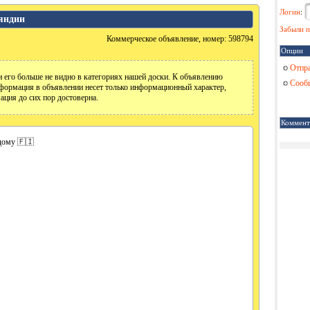
Логин
:
яндии
Забыли п
Коммерческое объявление, номер: 598794
Опции
Отпра
 его больше не видно в категориях нашей доски. К объявлению
Сообщ
формация в объявлении несет только информационный характер,
ация до сих пор достоверна.
Коммент
 дому 🇫🇮