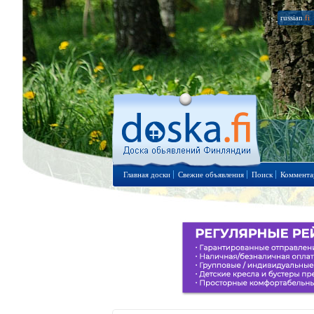
russian
.fi
Главная доски
Свежие объявления
Поиск
Коммента