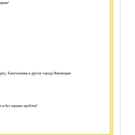
орная!
Турку, Хямеэнлинна и другие города Финляндии
 и без лишних проблем!