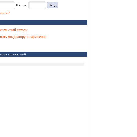
Пароль:
ароль?
вить email автору
ить модератору о нарушении
арии посетителей