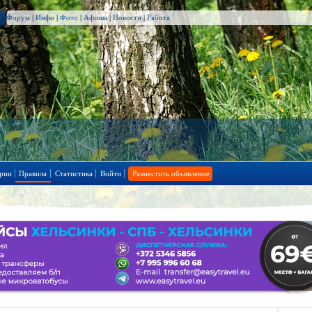
Форум
|
Инфо
|
Фото
|
Афиша
|
Новости
|
Работа
рии
Правила
Статистика
Войти
Разместить объявление