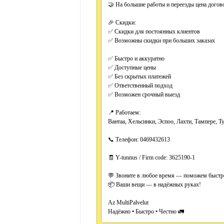
🤝 На большие работы и переезды цена догов
🎉 Скидки:
✅ Скидки для постоянных клиентов
✅ Возможны скидки при больших заказах
✅ Быстро и аккуратно
✅ Доступные цены
✅ Без скрытых платежей
✅ Ответственный подход
✅ Возможен срочный выезд
📍 Работаем:
Вантаа, Хельсинки, Эспоо, Лахти, Тампере, 
📞 Телефон: 0469432613
🧾 Y-tunnus / Firm code: 3625190-1
💬 Звоните в любое время — поможем быстро
📦 Ваши вещи — в надёжных руках!
Az MultiPalvelut
Надёжно • Быстро • Честно 🚛