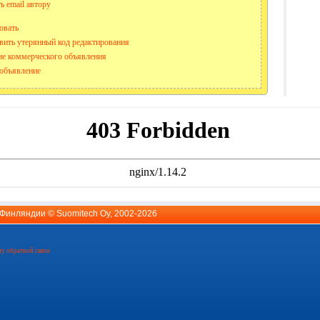
ь email автору
овать
вить утерянный код редактирования
е коммерческого объявления
объявление
й Финляндии ©
Suomitech Oy
, 2002-2026
у обратной связи