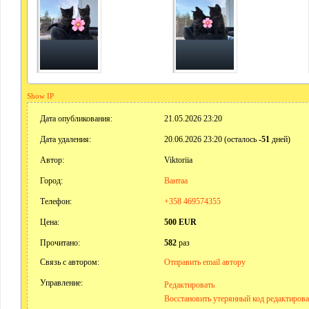
Show IP
Дата опубликования:
21.05.2026 23:20
Дата удаления:
20.06.2026 23:20 (осталось
-51
дней)
Автор:
Viktoriia
Город:
Вантаа
Телефон:
+358 469574355
Цена:
500 EUR
Прочитано:
582
раз
Связь с автором:
Отправить email автору
Управление:
Редактировать
Восстановить утерянный код редактиров