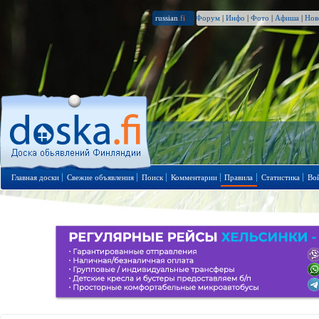
russian
.fi
Форум
|
Инфо
|
Фото
|
Афиша
|
Нов
Главная доски
Свежие объявления
Поиск
Комментарии
Правила
Статистика
Во