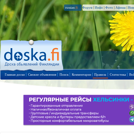
russian
.fi
Форум
|
Инфо
|
Фото
|
Афиша
|
Нов
Главная доски
Свежие объявления
Поиск
Комментарии
Правила
Статистика
Во