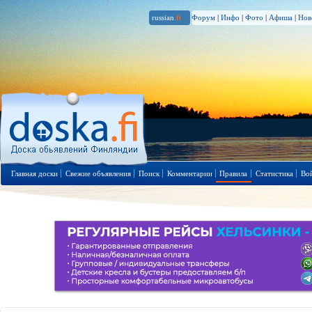
russian
.fi
Форум
|
Инфо
|
Фото
|
Афиша
|
Нов
Главная доски
Свежие объявления
Поиск
Комментарии
Правила
Статистика
Во