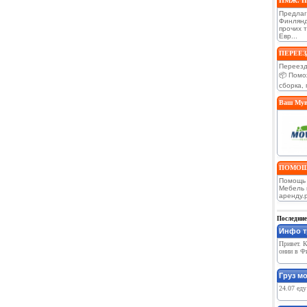
ПМЖ. Пер
Предлаг
Финлянд
прочих 
Евр...
ПЕРЕЕЗД
Переезд
📦 Помо
сборка, 
Ваш Мув
ПОМОЩЬ
Помощь 
Мебель 
аренду.р
Последние
Инфо т
Привет. 
онии в Фи
Груз мо
24.07 еду