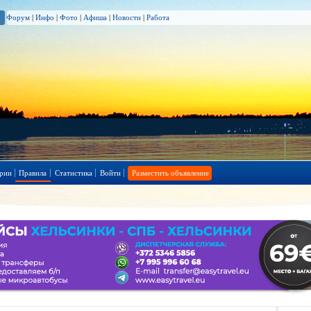
Форум
|
Инфо
|
Фото
|
Афиша
|
Новости
|
Работа
рии
Правила
Статистика
Войти
Разместить объявление