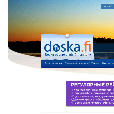
russian
.fi
Главная доски
Свежие объявления
Поиск
Коммента