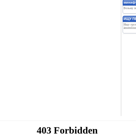
миниф
Возьму по
ИЩУ ПЕ
Ищу грузо
ämeenlinn