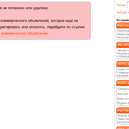
Логин
:
е не оплачено или удалено.
Забыли п
 коммерческого объявления, которое еще не
Последние
Переезды
дактировать или оплатить, перейдите по ссылке:
Переезд
ь коммерческое объявление
.
Переезд
погрузку
ЭКСПРЕС
Экспресс
Перевоз
+358404
ПЕРЕЕЗД
Услуги 
( Аккур
сборкой 
ПЕРЕЕЗД
💪Кварт
монтаж 
Вместит
(Будни.
Переезды
Helsinki
-Квартир
разгрузк