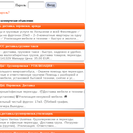
Пароль:
ароль?
 коммерческие объявления:
, доставка, перевозки, аренда
ы и грузовые услуги по Хельсинки и всей Финляндии ✅
ы на фургонах 20м3 – 2–3-комнатные квартиры за одну
 ✅ Утилизация мебели и техники – быстро и экологи...
С доставка,грузовое такси
 - доставка, грузовое такси - быстро, надежно и удобно.
ка малогабаритных грузов, доставка товаров, переезды.
141329 Watsapp Цена: 35,00 EUR...
Ы \ Грузоперевозки \ УТИЛИЗАЦИЯ \
большого микроавтобуса, - Окажем помощь при переездах.
атные и ответственные грузчики Помощь с разборкой и
мебели, установкой бытовой техники, снятие и ус...
Ы. Перевозки. Доставка
ирные/офисные переезды . 📦Доставка мебели и техники (
установка) 🗑️Утилизация ненужной мебели. 🚚
ельный чистый фургон: 17м3. 🕒Гибкий график,
Вечера.Выходны...
,доставка,грузоперевозки,утилизация.
 Espoo Vantaa Uusimaa -Грузоперевозки и переезды.
ные и офисные переезды. -Доставка груза. -Погрузка-
а (грузчик). -Утилизация. -Ответствен...