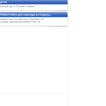
ургон
путный груз в Таллинн и обратно...
РЕВОЗЧИКА для переезда из Клаукка...
перевозчика для переезда из Klaukkala в H
a (между адресами расстояние 87км). Пе...