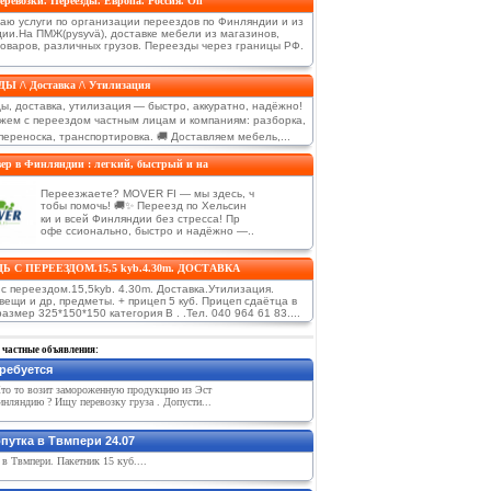
евозки. Переезды. Европа. Россия. Оп
аю услуги по организации переездов по Финляндии и из
ии.На ПМЖ(pysyvä), доставке мебели из магазинов,
товаров, различных грузов. Переезды через границы РФ.
Ы /\ Доставка /\ Утилизация
ы, доставка, утилизация — быстро, аккуратно, надёжно!
жем с переездом частным лицам и компаниям: разборка,
переноска, транспортировка. 🚚 Доставляем мебель,...
ер в Финляндии : легкий, быстрый и на
Переезжаете? MOVER FI — мы здесь, ч
тобы помочь! 🚚✨ Переезд по Хельсин
ки и всей Финляндии без стресса! Пр
офе ссионально, быстро и надёжно —..
 С ПЕРЕЕЗДОМ.15,5 kyb.4.30m. ДОСТАВКА
с переездом.15,5kyb. 4.30m. Доставка.Утилизация.
вещи и др, предметы. + прицеп 5 куб. Прицеп сдаётца в
азмер 325*150*150 категория B . .Тел. 040 964 61 83....
 частные объявления:
ребуется
Кто то возит замороженную продукцию из Эст
нляндию ? Ищу перевозку груза . Допусти...
путка в Твмпери 24.07
 в Твмпери. Пакетник 15 куб....