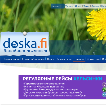
russian
.fi
Форум
|
Инфо
|
Фото
|
Афиша
|
Нов
Главная доски
Свежие объявления
Поиск
Комментарии
Правила
Статистика
Во