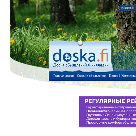
russian
.fi
Главная доски
Свежие объявления
Поиск
Коммента