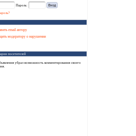
Пароль:
ароль?
вить email автору
ить модератору о нарушении
арии посетителей
бъявления убрал возможность комментирования своего
ия.