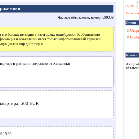
Логин
:
 рихимяки
Забыли п
Частное объявление, номер: 599339
Опции
Отпра
 его больше не видно в категориях нашей доски. К объявлению
Сообщ
формация в объявлении несет только информационный характер,
ация до сих пор достоверна.
Коммент
вартира в рихимяки ,не далеко от Хельсинки
Автор о
объявлен
 квартира, 500 EUR
6 15:55