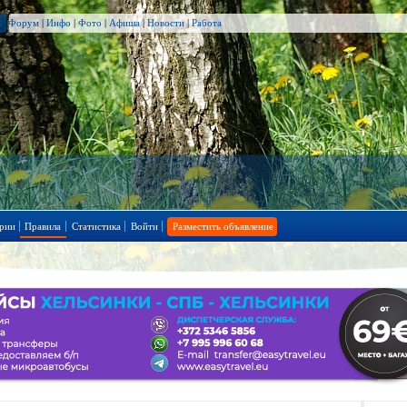
Форум
|
Инфо
|
Фото
|
Афиша
|
Новости
|
Работа
рии
Правила
Статистика
Войти
Разместить объявление