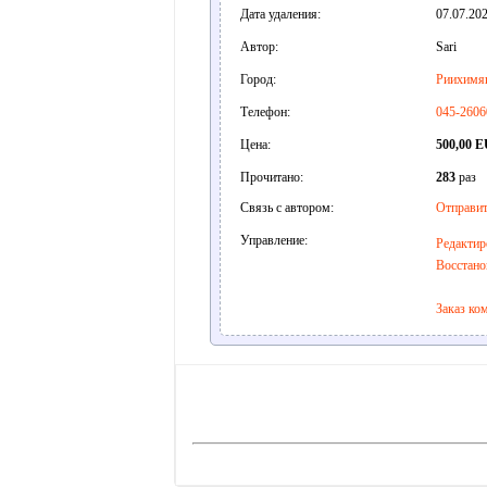
Дата удаления:
07.07.202
Автор:
Sari
Город:
Риихимя
Телефон:
045-2606
Цена:
500,00 
Прочитано:
283
раз
Связь с автором:
Отправит
Управление:
Редактир
Восстано
Заказ ко