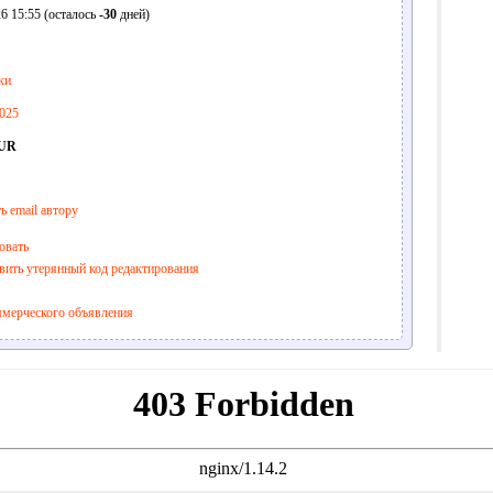
6 15:55 (осталось
-30
дней)
ки
025
EUR
ь email автору
овать
вить утерянный код редактирования
ммерческого объявления