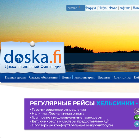
russian
.fi
Форум
|
Инфо
|
Фото
|
Афиша
|
Нов
Главная доски
Свежие объявления
Поиск
Комментарии
Правила
Статистика
Во