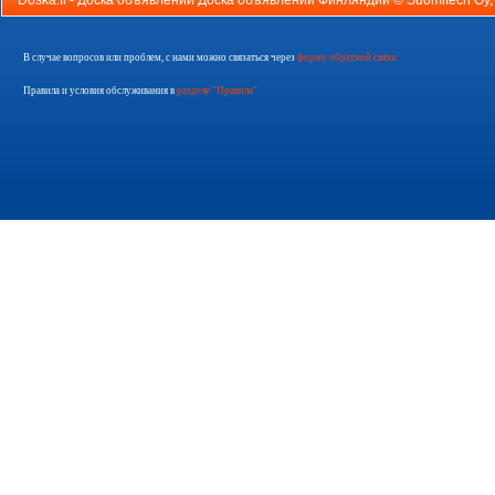
Doska.fi - Доска объявлений Доска объявлений Финляндии ©
Suomitech Oy
В случае вопросов или проблем, с нами можно связаться через
форму обратной связи
Правила и условия обслуживания в
разделе "Правила"