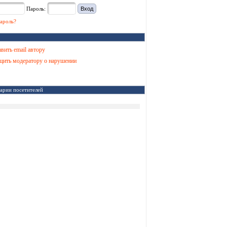
Пароль:
ароль?
вить email автору
ить модератору о нарушении
арии посетителей