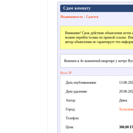
Сдам комнату
Недвижимость - Сдается
Внимание! Срок действия объявления истек и
можно перейти только по прямой ссылке. Ин
автор объявления не гарантирует что информ
Комната в 4х комнатной квартире у метро Ву
Show IP
Дата опубликования:
13.06.202
Дата удаления:
20.06.202
Автор:
Дима
Город:
Хельсин
Телефон:
Цена:
300,00 