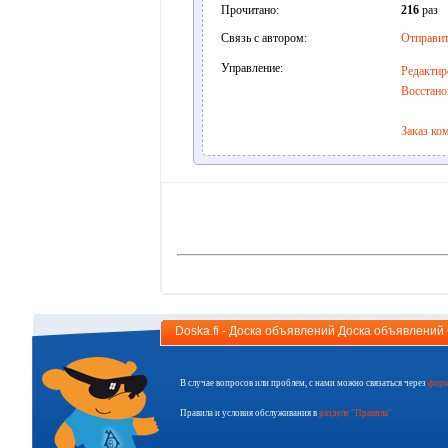
Прочитано:
216
раз
Связь с автором:
Отправит
Управление:
Редактир
Восстано
Заказ ко
Doska.fi - Доска объявлений Доска объявлени
В случае вопросов или проблем, с нами можно связаться через
форм
Правила и условия обслуживания в
разделе "Правила"