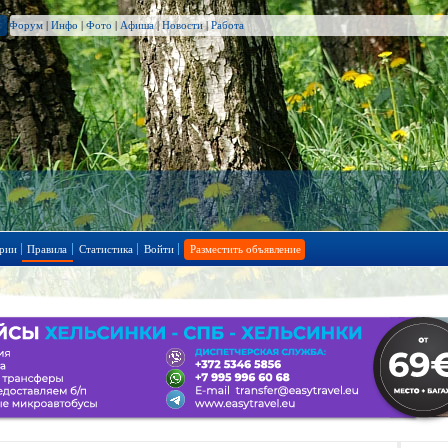
Форум
|
Инфо
|
Фото
|
Афиша
|
Новости
|
Работа
рии
Правила
Статистика
Войти
Разместить объявление