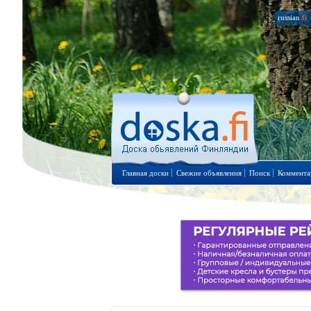
russian
.fi
Главная доски
Свежие объявления
Поиск
Коммента