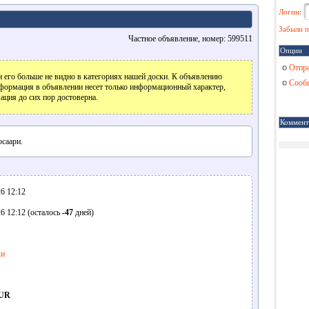
Логин
:
Забыли п
Частное объявление, номер: 599511
Опции
Отпра
 его больше не видно в категориях нашей доски. К объявлению
Сообщ
формация в объявлении несет только информационный характер,
ация до сих пор достоверна.
Коммент
осаари.
6 12:12
6 12:12 (осталось
-47
дней)
ки
EUR