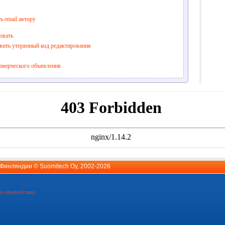
ь email автору
овать
вить утерянный код редактирования
ммерческого объявления
й Финляндии ©
Suomitech Oy
, 2002-2026
у обратной связи