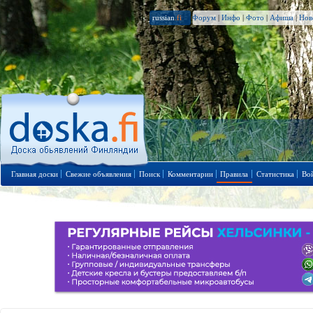
russian
.fi
Форум
|
Инфо
|
Фото
|
Афиша
|
Нов
Главная доски
Свежие объявления
Поиск
Комментарии
Правила
Статистика
Во