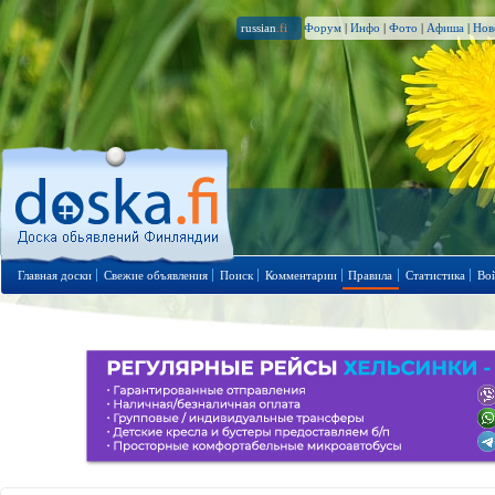
russian
.fi
Форум
|
Инфо
|
Фото
|
Афиша
|
Нов
Главная доски
Свежие объявления
Поиск
Комментарии
Правила
Статистика
Во