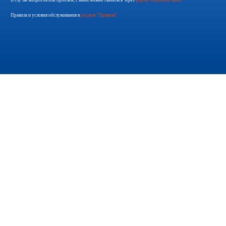
В случае вопросов или проблем, с нами можно связаться через
форму обратной связи
Правила и условия обслуживания в
разделе "Правила"