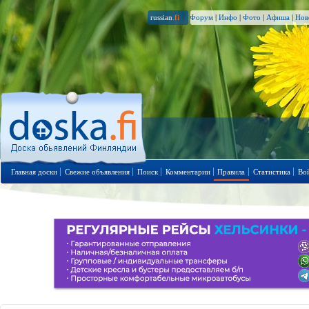
russian
.fi
Форум
|
Инфо
|
Фото
|
Афиша
|
Нов
Главная доски
Свежие объявления
Поиск
Комментарии
Правила
Статистика
Во