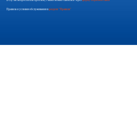
В случае вопросов или проблем, с нами можно связаться через
форму обратной связи
Правила и условия обслуживания в
разделе "Правила"