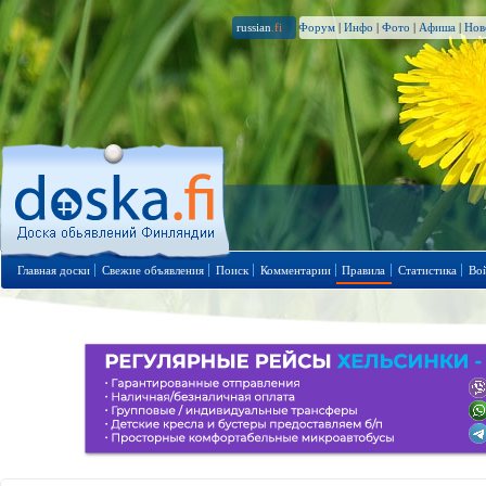
russian
.fi
Форум
|
Инфо
|
Фото
|
Афиша
|
Нов
Главная доски
Свежие объявления
Поиск
Комментарии
Правила
Статистика
Во