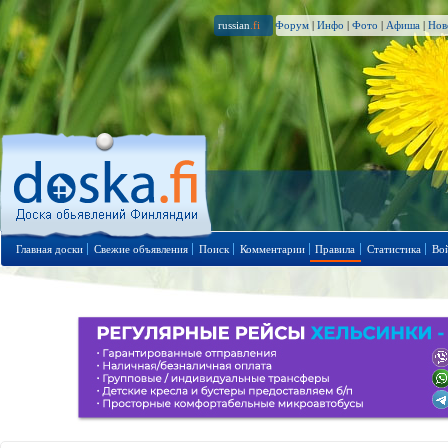
russian
.fi
Форум
|
Инфо
|
Фото
|
Афиша
|
Нов
Главная доски
Свежие объявления
Поиск
Комментарии
Правила
Статистика
Во