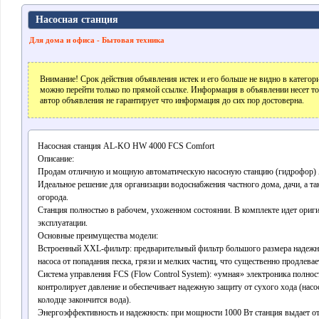
Насосная станция
Для дома и офиса - Бытовая техника
Внимание! Срок действия объявления истек и его больше не видно в катего
можно перейти только по прямой ссылке. Информация в объявлении несет т
автор объявления не гарантирует что информация до сих пор достоверна.
Насосная станция AL-KO HW 4000 FCS Comfort
​Описание:
​Продам отличную и мощную автоматическую насосную станцию (гидрофор
Идеальное решение для организации водоснабжения частного дома, дачи, а та
огорода.
​Станция полностью в рабочем, ухоженном состоянии. В комплекте идет ориги
эксплуатации.
​Основные преимущества модели:
​Встроенный XXL-фильтр: предварительный фильтр большого размера надеж
насоса от попадания песка, грязи и мелких частиц, что существенно продлева
​Система управления FCS (Flow Control System): «умная» электроника полнос
контролирует давление и обеспечивает надежную защиту от сухого хода (насо
колодце закончится вода).
​Энергоэффективность и надежность: при мощности 1000 Вт станция выдает о