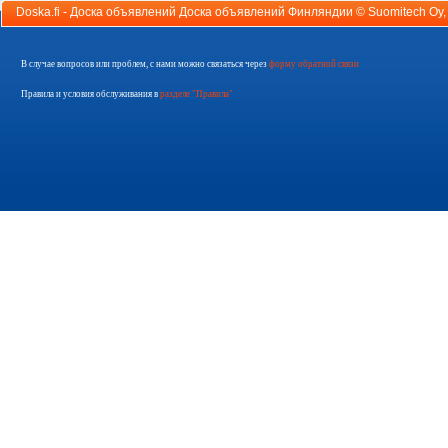
Doska.fi - Доска объявлений Доска объявлений Финляндии ©
Suomitech Oy
В случае вопросов или проблем, с нами можно связаться через
форму обратной связи
Правила и условия обслуживания в
разделе "Правила"