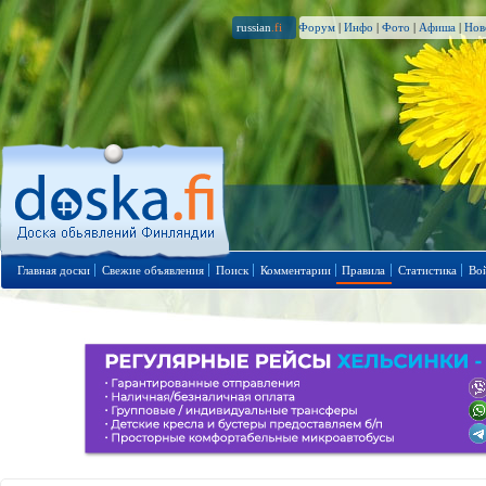
russian
.fi
Форум
|
Инфо
|
Фото
|
Афиша
|
Нов
Главная доски
Свежие объявления
Поиск
Комментарии
Правила
Статистика
Во