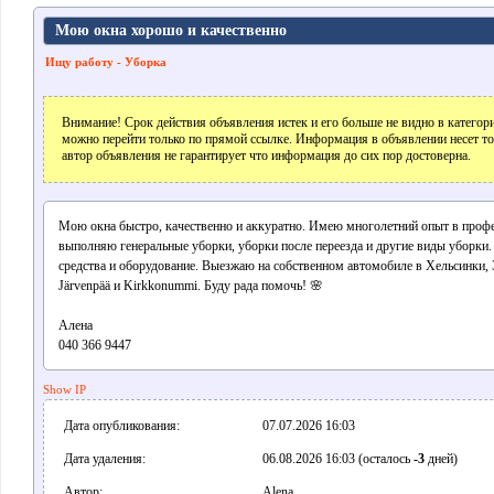
Мою окна хорошо и качественно
Ищу работу - Уборка
Внимание! Срок действия объявления истек и его больше не видно в катего
можно перейти только по прямой ссылке. Информация в объявлении несет т
автор объявления не гарантирует что информация до сих пор достоверна.
Мою окна быстро, качественно и аккуратно. Имею многолетний опыт в профе
выполняю генеральные уборки, уборки после переезда и другие виды уборки
средства и оборудование. Выезжаю на собственном автомобиле в Хельсинки, Э
Järvenpää и Kirkkonummi. Буду рада помочь! 🌸
Алена
040 366 9447
Show IP
Дата опубликования:
07.07.2026 16:03
Дата удаления:
06.08.2026 16:03 (осталось
-3
дней)
Автор:
Alena