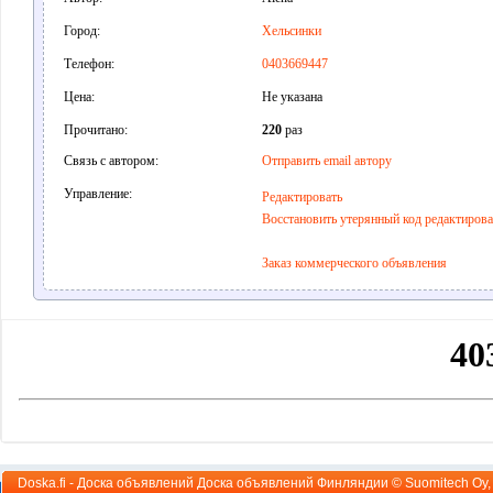
Город:
Хельсинки
Телефон:
0403669447
Цена:
Не указана
Прочитано:
220
раз
Связь с автором:
Отправить email автору
Управление:
Редактировать
Восстановить утерянный код редактиров
Заказ коммерческого объявления
Doska.fi - Доска объявлений Доска объявлений Финляндии ©
Suomitech Oy