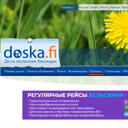
russian
.fi
Форум
|
Инфо
|
Фото
|
Афиша
|
Нов
Главная доски
Свежие объявления
Поиск
Комментарии
Правила
Статистика
Во